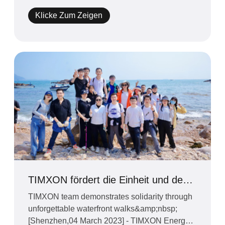
Klicke Zum Zeigen
TIMXON fördert die Einheit und den
Teamgeist durch ein unvergessliches
TIMXON team demonstrates solidarity through
Wanderevent am Meer
unforgettable waterfront walks&amp;nbsp;
[Shenzhen,04 March 2023] - TIMXON Energy