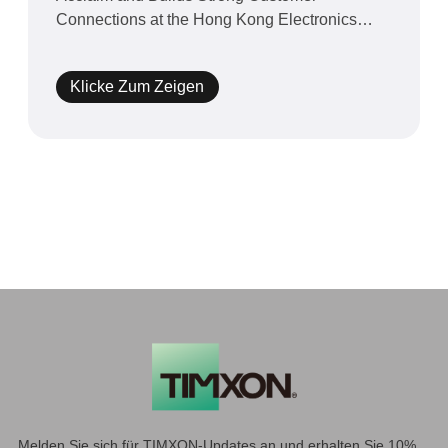
Connections at the Hong Kong Electronics
Fair&amp;nbsp;[HONGKONG,&amp;nb
Klicke Zum Zeigen
Melden Sie sich für TIMXON-Updates an und erhalten Sie 10%