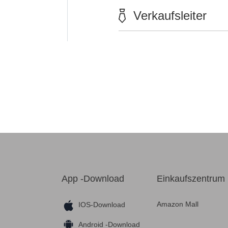
Verkaufsleiter
App -Download
Einkaufszentrum
Amazon Mall
IOS-Download
Android -Download